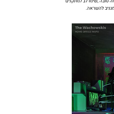
ה טובה ,שימו לב למתקנים
מגניב להשראה.