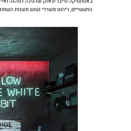
באסתטיקה סייבר-פאנק שהפכה למהנה ואייקונ
התעשייים, ריהוט משרדי נטוש משנות השמוני