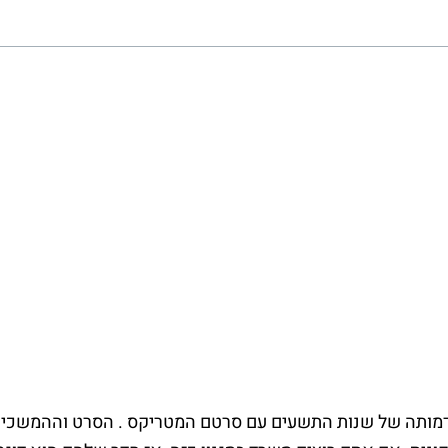
 את דמותה של שנות התשעים עם סרטם המטריקס . הסרט וההמש