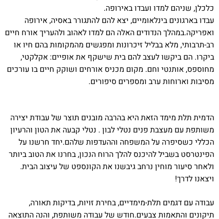
כלכלן, שניהם למדו ועבדו באירופה.
עבדו בארגונים בינלאומיים, יצא להם להתגורר באסיה, אירופה
ואפריקה.במהלך הנדודים האלה הם למדו לאהוב ולהעריך אורח חיים
רב-תרבותי, מלא בבליל זיכרונות ומפגשים מהמקומות בהם חיו או
ביקרו. הם ביקשו לעצב להם בית שישקף את אופיים: אקלקטי,
מחוספס, אותנטי וחם. מקום מכניס אורחים ושוקק חיים בו עורכים
מסיבות וארוחות ערב ומספרים סיפורים.
הדמית תלת מימד הזאת היא בהרבה מובנים תוצר של עבודת יצירה
משותפת עם מעצבת פנים נטלי לבון . נטלי קבעה את הטון והרעיון
הכללי כשסיפרה על המשפחה וההעדפות שלהם.יחד חרשנו על
הפינטרסט בשביל להיכנס להלך הרוח הנכון, בחרנו את הטוב ביותר
ולאחר סיעור מוחין נרחב גיבשנו את הקונספט של עיצוב הבית.
ויצאנו לדרך!
עבודה עם דגמים תלת-מימדיים, בחירת זויות, בדיקות תאורה,
תיקונים והתאמות צבעים.חודש של עבודה משותפת, והנה התוצאה