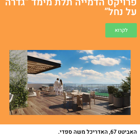
פרויקט הדמייה תלת מימד “גדרה
על נחל”
לקרוא
האביטט 67, האדריכל משה ספדי.