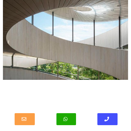
קונסטהאוס, האדריכלים פיטר קוק וקולין פורנייה.