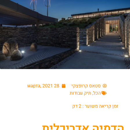
סטאס קרופצקי
28 марта, 2021
הכל
,
תיק עבודות
זמן קריאה משוער :
2
דק
הדמיה אדריכלית