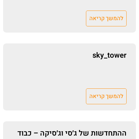
להמשך קריאה
sky_tower
להמשך קריאה
ההתחדשות של ג׳סי וג׳סיקה – כבוד