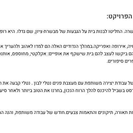
הפרויקט:
 ילדים בגילאי העשרה. החליטו לבנות בית על הגבעות של מבשרת-ציון, שם גדלו. היא
יה, אירופה ואפריקה.במהלך הנדודים האלה הם למדו לאהוב ולהעריך או
 הם ביקשו לעצב להם בית שישקף את אופיים: אקלקטי, מחוספס, אותנט
רים סיפורים.
 עבודת יצירה משותפת עם מעצבת פנים נטלי לבון . נטלי קבעה את ה
בשביל להיכנס להלך הרוח הנכון, בחרנו את הטוב ביותר ולאחר סיעור
קות תאורה, תיקונים והתאמות צבעים.חודש של עבודה משותפת, והנה ה