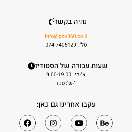
נהיה בקשר
info@pov360.co.il
טל’ : 074-7406129
שעות עבודה של הסטודיו
א’-הי : 9.00-19.00
ו’-ש’: סגור
עקבו אחרינו גם כאן: